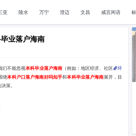
三亚
陵水
万宁
澄迈
文昌
咸言闲语
科毕业落户海南
我们不能忽视
本科毕业落户海南
（例如：地区经济、社区
环
围绕
本科户口落户海南好吗知乎
和
本科毕业落户海南
展开，目
的决策。
！