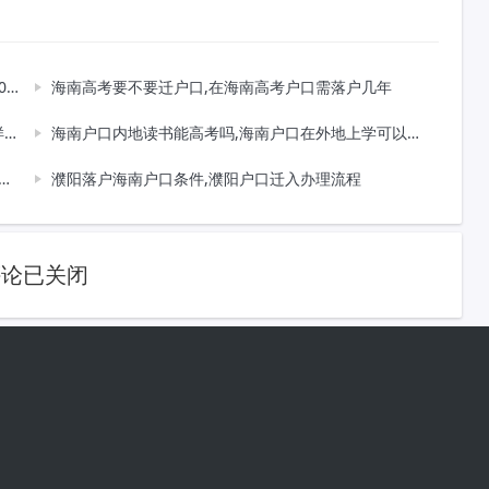
规
海南高考要不要迁户口,在海南高考户口需落户几年
考
海南户口内地读书能高考吗,海南户口在外地上学可以在海南考大学吗
濮阳落户海南户口条件,濮阳户口迁入办理流程
评论已关闭