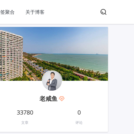
标签聚合
关于博客
老咸鱼
33780
0
文章
评论