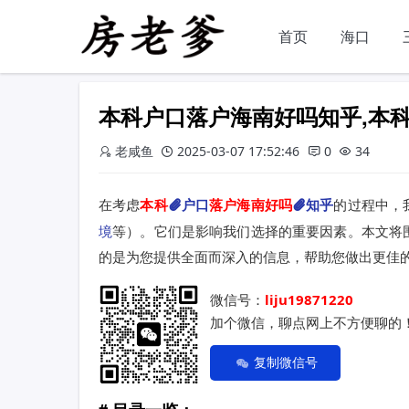
首页
海口
本科户口落户海南好吗知乎,本
老咸鱼
2025-03-07 17:52:46
0
34
在考虑
本科
户口
落户海南好吗
知乎
的过程中，
境
等）。它们是影响我们选择的重要因素。本文将
的是为您提供全面而深入的信息，帮助您做出更佳
微信号：
liju19871220
加个微信，聊点网上不方便聊的
复制微信号