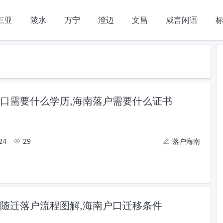
三亚
陵水
万宁
澄迈
文昌
咸言闲语
口需要什么学历,海南落户需要什么证书
24
29
落户海南
随迁落户流程图解,海南户口迁移条件