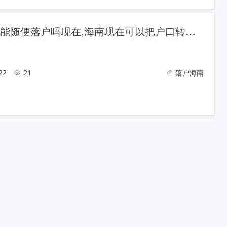
海南户口能随便落户吗现在,海南现在可以把户口转过去吗?
22
21
落户海南
三亚户口落户条件,三亚落户口新政策
22
20
落户海南