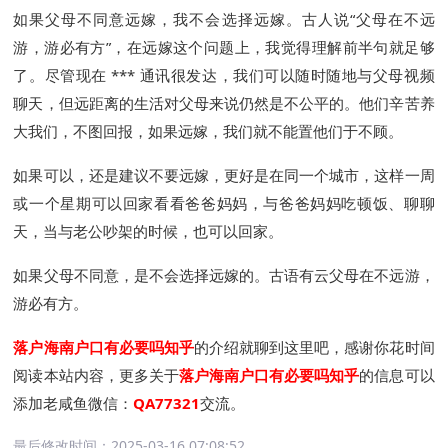
如果父母不同意远嫁，我不会选择远嫁。古人说“父母在不远
游，游必有方”，在远嫁这个问题上，我觉得理解前半句就足够
了。尽管现在 *** 通讯很发达，我们可以随时随地与父母视频
聊天，但远距离的生活对父母来说仍然是不公平的。他们辛苦养
大我们，不图回报，如果远嫁，我们就不能置他们于不顾。
如果可以，还是建议不要远嫁，更好是在同一个城市，这样一周
或一个星期可以回家看看爸爸妈妈，与爸爸妈妈吃顿饭、聊聊
天，当与老公吵架的时候，也可以回家。
如果父母不同意，是不会选择远嫁的。古语有云父母在不远游，
游必有方。
落户海南户口有必要吗知乎
的介绍就聊到这里吧，感谢你花时间
阅读本站内容，更多关于
落户海南户口有必要吗知乎
的信息可以
添加老咸鱼微信：
QA77321
交流。
最后修改时间：
2025-03-16 07:08:52