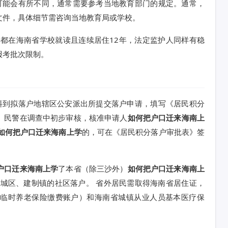
可能会有所不同，通常需要参考当地教育部门的规定。通常，
文件，具体细节需咨询当地教育局或学校。
2年都在海南省学校就读且连续居住12年，法定监护人同样有稳
报考批次限制。
料到拟落户地辖区公安派出所提交落户申请，填写《居民积分
。民警在调查中初步审核，核准申请人
如何把户口迁来海南上
如何把户口迁来海南上学
的，可在《居民积分落户审批表》签
户口迁来海南上学
了本省（除三沙外）
如何把户口迁来海南上
的城区、建制镇的社区落户。 省外居民需取得海南省居住证，
含临时养老保险缴费账户）和海南省城镇从业人员基本医疗保