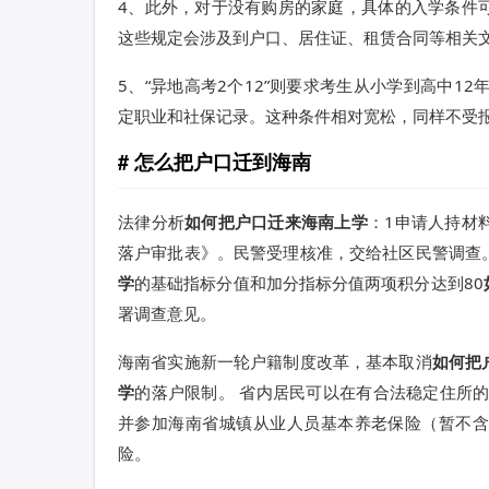
4、此外，对于没有购房的家庭，具体的入学条件
这些规定会涉及到户口、居住证、租赁合同等相关
5、“异地高考2个12”则要求考生从小学到高中1
定职业和社保记录。这种条件相对宽松，同样不受
怎么把户口迁到海南
法律分析
如何把户口迁来海南上学
：1申请人持材
落户审批表》。民警受理核准，交给社区民警调查
学
的基础指标分值和加分指标分值两项积分达到80
署调查意见。
海南省实施新一轮户籍制度改革，基本取消
如何把
学
的落户限制。 省内居民可以在有合法稳定住所
并参加海南省城镇从业人员基本养老保险（暂不
险。