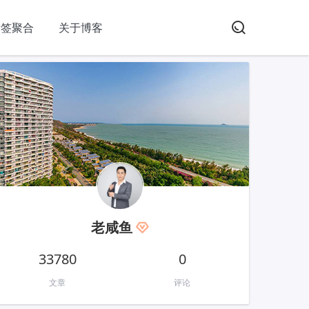
标签聚合
关于博客
老咸鱼
33780
0
文章
评论