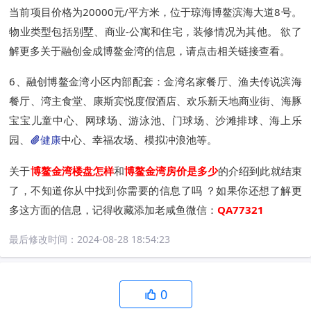
当前项目价格为20000元/平方米，位于琼海博鳌滨海大道8号。
物业类型包括别墅、商业-公寓和住宅，装修情况为其他。 欲了
解更多关于融创金成博鳌金湾的信息，请点击相关链接查看。
6、融创博鳌金湾小区内部配套：金湾名家餐厅、渔夫传说滨海
餐厅、湾主食堂、康斯宾悦度假酒店、欢乐新天地商业街、海豚
宝宝儿童中心、网球场、游泳池、门球场、沙滩排球、海上乐
园、
健康
中心、幸福农场、模拟冲浪池等。
关于
博鳌金湾楼盘怎样
和
博鳌金湾房价是多少
的介绍到此就结束
了，不知道你从中找到你需要的信息了吗 ？如果你还想了解更
多这方面的信息，记得收藏添加老咸鱼微信：
QA77321
最后修改时间：
2024-08-28 18:54:23
0