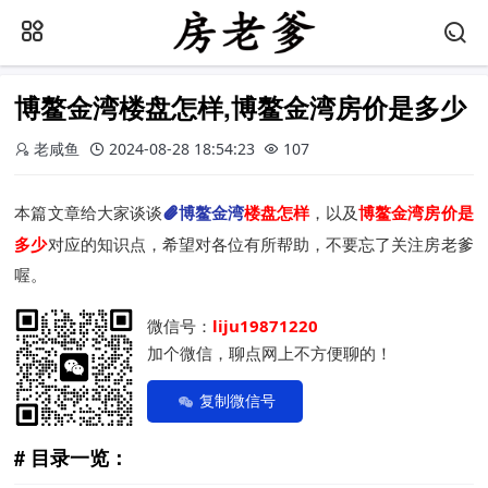
博鳌金湾楼盘怎样,博鳌金湾房价是多少
老咸鱼
2024-08-28 18:54:23
107
本篇文章给大家谈谈
博鳌金湾
楼盘怎样
，以及
博鳌金湾房价是
多少
对应的知识点，希望对各位有所帮助，不要忘了关注房老爹
喔。
微信号：
liju19871220
加个微信，聊点网上不方便聊的！
复制微信号
目录一览：