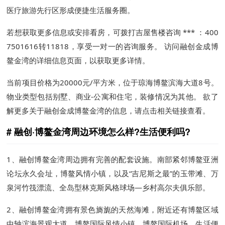
医疗旅游先行区形成便捷生活服务圈。
若想获取更多信息或安排看房，可拨打吉屋售楼咨询 *** ：400
7501616转11818，享受一对一的咨询服务。 访问融创金成博
鳌金湾的详细信息页面，以获取更多详情。
当前项目价格为20000元/平方米，位于琼海博鳌滨海大道8号。
物业类型包括别墅、商业-公寓和住宅，装修情况为其他。 欲了
解更多关于融创金成博鳌金湾的信息，请点击相关链接查看。
融创·博鳌金湾周边环境怎么样?生活便利吗?
1、融创博鳌金湾周边拥有完善的配套设施。南部紧邻博鳌亚洲
论坛永久会址，博鳌风情小镇，以及“吉尼斯之最”的玉带滩、万
泉河竹筏漂流、全岛型林克斯风格球场—乡村高尔夫俱乐部。
2、融创博鳌金湾拥有景色旖旎的天然海滩，附近还有博鳌区域
中轴滨海景观大道，博鳌国际风情小镇，博鳌国际机场，生活便