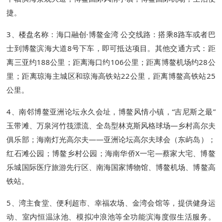
捷。
3、楼盘名称：海口融创·博鳌金湾 公交线路：搭乘8路车或者巴
士到博鳌滨海大道8号下车，即可抵达项目。其他交通方式：距
离三亚约188公里；距离海口约106公里；距离博鳌机场约28公
里；距离琼海主城区和琼海高铁站22公里，距离博鳌高铁站25
公里。
4、南邻博鳌亚洲论坛永久会址，博鳌风情小镇，“吉尼斯之最”
玉带滩、万泉河竹筏漂流、全岛型林克斯风格球场—乡村高尔夫
俱乐部；海南灯光高尔夫——亚洲论坛高尔夫球会（东屿岛）；
红石滩公园；博鳌乡村公园；海南华侨X一宅—蔡家大宅、博鳌
乐城国际医疗旅游先行区、南海国家博物馆、博鳌机场、博鳌高
铁站。
5、湾主食堂、便利超市、幸福农场、金湾会馆等，提供健身运
动、室内恒温泳池、模拟冲浪池等全功能滨海度假生活服务。